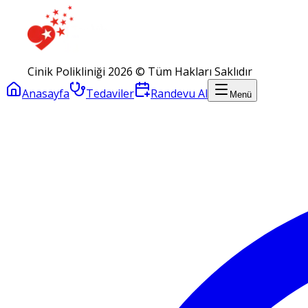
Cinik Polikliniği 2026 © Tüm Hakları Saklıdır
Anasayfa
Tedaviler
Randevu Al
Menü